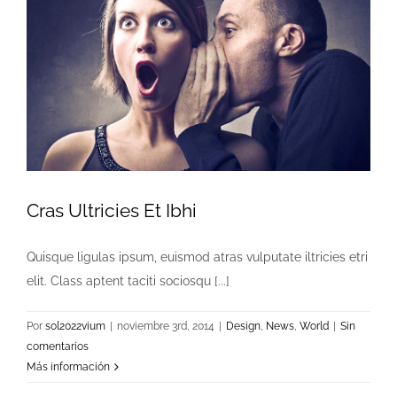
Cras Ultricies Et Ibhi
Quisque ligulas ipsum, euismod atras vulputate iltricies etri
elit. Class aptent taciti sociosqu [...]
Por
sol2022vium
|
noviembre 3rd, 2014
|
Design
,
News
,
World
|
Sin
comentarios
Más información