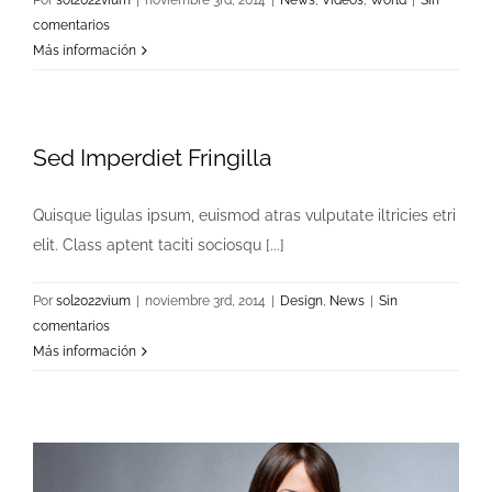
Por
sol2022vium
|
noviembre 3rd, 2014
|
News
,
Videos
,
World
|
Sin
comentarios
Más información
Sed Imperdiet Fringilla
Quisque ligulas ipsum, euismod atras vulputate iltricies etri
elit. Class aptent taciti sociosqu [...]
Por
sol2022vium
|
noviembre 3rd, 2014
|
Design
,
News
|
Sin
comentarios
Más información