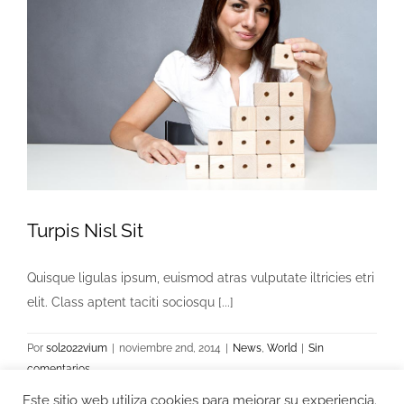
Turpis Nisl Sit
Quisque ligulas ipsum, euismod atras vulputate iltricies etri
elit. Class aptent taciti sociosqu [...]
Por
sol2022vium
|
noviembre 2nd, 2014
|
News
,
World
|
Sin
comentarios
Más información
Este sitio web utiliza cookies para mejorar su experiencia.