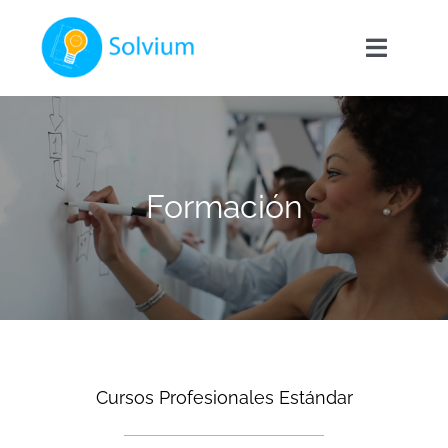
Saltar
al
Toggle
contenido
Navigat
Inicio
Servicios
Formación
Formación
Contacto
Cursos Profesionales Estándar